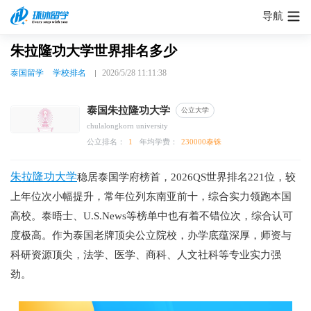
导航
朱拉隆功大学世界排名多少
泰国留学
学校排名
2026/5/28 11:11:38
泰国朱拉隆功大学
公立大学
chulalongkorn university
公立排名：
1
年均学费：
230000泰铢
朱拉隆功大学
稳居泰国学府榜首，2026QS世界排名221位，较
上年位次小幅提升，常年位列东南亚前十，综合实力领跑本国
高校。泰晤士、U.S.News等榜单中也有着不错位次，综合认可
度极高。作为泰国老牌顶尖公立院校，办学底蕴深厚，师资与
科研资源顶尖，法学、医学、商科、人文社科等专业实力强
劲。