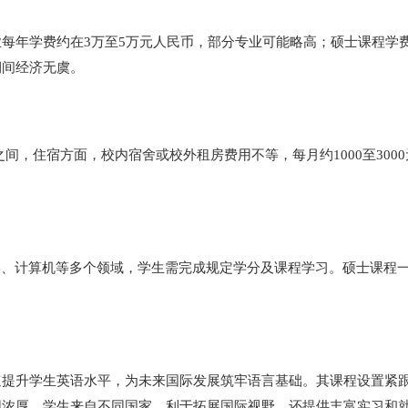
每年学费约在3万至5万元人民币，部分专业可能略高；硕士课程学
期间经济无虞。
之间，住宿方面，校内宿舍或校外租房费用不等，每月约1000至3000
传媒、计算机等多个领域，学生需完成规定学分及课程学习。硕士课程一
速提升学生英语水平，为未来国际发展筑牢语言基础。其课程设置紧
围浓厚，学生来自不同国家，利于拓展国际视野。还提供丰富实习和