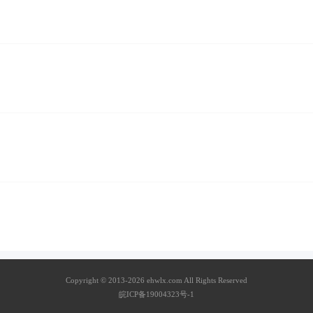
Copyright © 2013-2026 ehwlx.com All Rights Reserved
皖ICP备19004323号-1