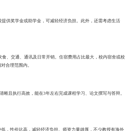
校提供奖学金或助学金，可减轻经济负担。此外，还需考虑生活
住宿、饮食、交通、通讯及日常开销。住宿费用占比最大，校内宿舍或校
相对合理范围内。
划清晰且执行高效，能在3年左右完成课程学习、论文撰写与答辩。
较低，性价比高，减轻经济负担。师资力量雄厚，不少教授有海外