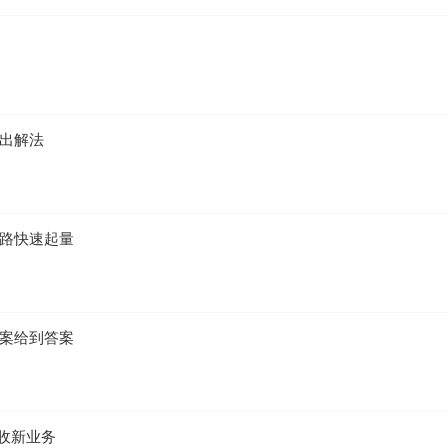
给出解法
弯路快速起量
方案给到答案
增收新业务