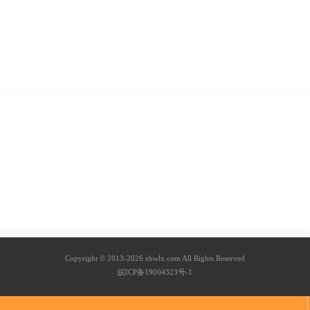
Copyright © 2013-2026 ehwlx.com All Rights Reserved
皖ICP备19004323号-1