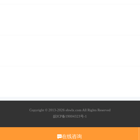
Copyright © 2013-2026 ehwlx.com All Rights Reserved
皖ICP备19004323号-1
在线咨询